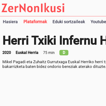
Hasiera
Plataformak
Eduki sortzaileak
Youtube
Herri Txiki Infernu 
2020
Euskal Herria
75 min
D
Mikel Pagadi eta Zuhaitz Gurrutxaga Euskal Herriko herri tx
bakarrizketa baten bidez ondorio bereziak aterako dituzte