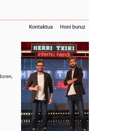
Kontaktua
Honi buruz
doren,