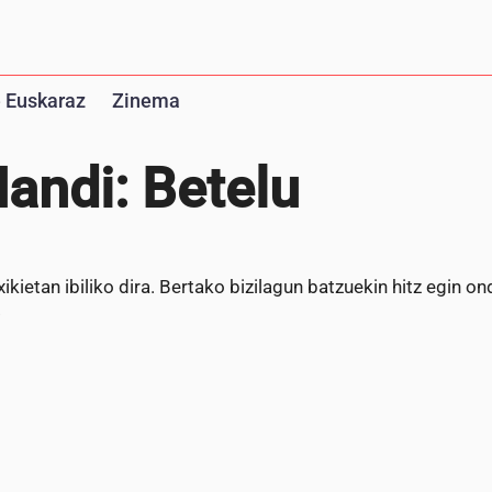
 Euskaraz
Zinema
Handi: Betelu
ikietan ibiliko dira. Bertako bizilagun batzuekin hitz egin on
.