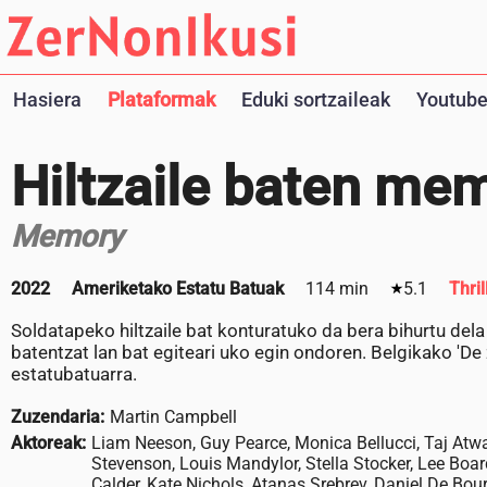
Hasiera
Plataformak
Eduki sortzaileak
Youtube
Hiltzaile baten me
Memory
2022
Ameriketako Estatu Batuak
114 min
5.1
Thril
Soldatapeko hiltzaile bat konturatuko da bera bihurtu dela
batentzat lan bat egiteari uko egin ondoren. Belgikako 'D
estatubatuarra.
Zuzendaria:
Martin Campbell
Aktoreak:
Liam Neeson, Guy Pearce, Monica Bellucci, Taj Atwa
Stevenson, Louis Mandylor, Stella Stocker, Lee Boa
Calder, Kate Nichols, Atanas Srebrev, Daniel De Bou