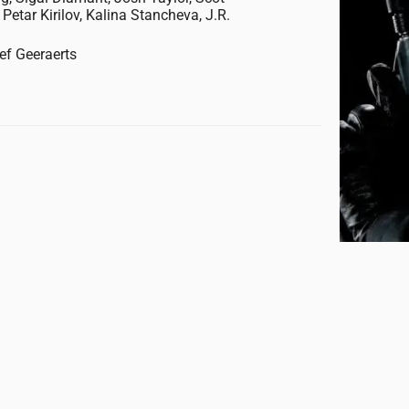
etar Kirilov, Kalina Stancheva, J.R.
ef Geeraerts