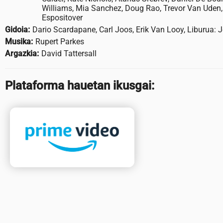
Williams, Mia Sanchez, Doug Rao, Trevor Van Uden, P
Espositover
Gidoia:
Dario Scardapane, Carl Joos, Erik Van Looy, Liburua: J
Musika:
Rupert Parkes
Argazkia:
David Tattersall
Plataforma hauetan ikusgai: