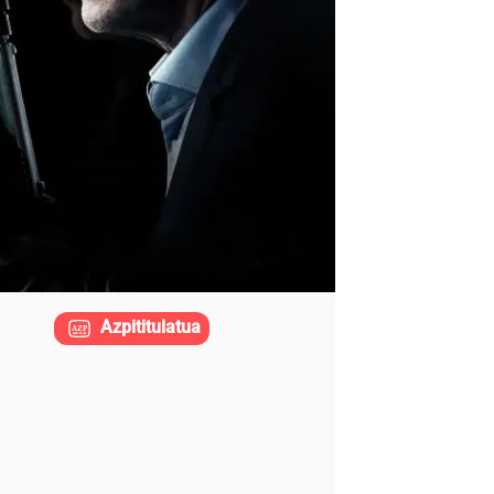
Azpititulatua