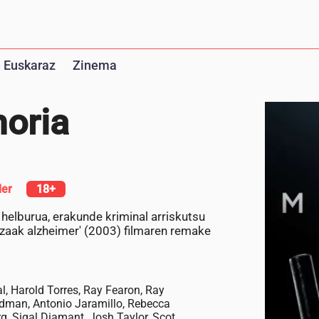
 Euskaraz
Zinema
moria
ler
18+
 helburua, erakunde kriminal arriskutsu
e zaak alzheimer' (2003) filmaren remake
l, Harold Torres, Ray Fearon, Ray
rdman, Antonio Jaramillo, Rebecca
rg, Sigal Diamant, Josh Taylor, Scot