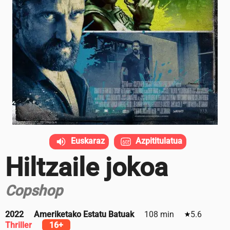
Euskaraz
Azpititulatua
Hiltzaile jokoa
Copshop
2022
Ameriketako Estatu Batuak
108 min
5.6
Thriller
16+