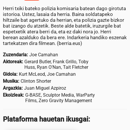
Herri txiki bateko polizia komisaria batean dago girotuta
istorioa. Ustez, lasaia da herria. Baina soldatapeko
hiltzaile bat agertuko da herrian, eta polizia gazte bizkor
bat izango du atzetik. Beste alde batetik, iruzurgile bat
espetxetik atera berri da, eta ez daki nora jo. Herri
berean azalduko da bera ere. Indarkeria handiko eszenak
tartekatzen dira filmean. (berria.eus)
Zuzendaria:
Joe Carnahan
Aktoreak:
Gerard Butler, Frank Grillo, Toby
Huss, Ryan O'Nan, Tait Fletcher
Gidoia:
Kurt McLeod, Joe Carnahan
Musika:
Clinton Shorter
Argazkia:
Juan Miguel Azpiroz
Ekoizleak:
G-BASE, Sculptor Media, WarParty
Films, Zero Gravity Management
Plataforma hauetan ikusgai: