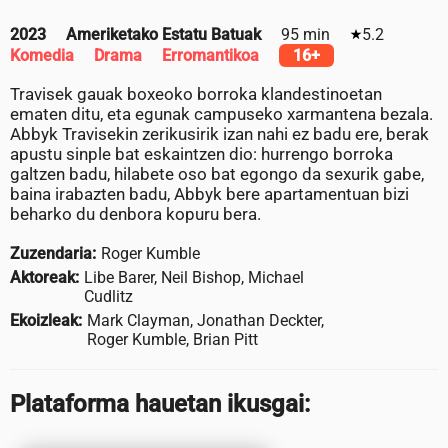
2023
Ameriketako Estatu Batuak
95 min
5.2
Komedia
Drama
Erromantikoa
16+
Travisek gauak boxeoko borroka klandestinoetan
ematen ditu, eta egunak campuseko xarmantena bezala.
Abbyk Travisekin zerikusirik izan nahi ez badu ere, berak
apustu sinple bat eskaintzen dio: hurrengo borroka
galtzen badu, hilabete oso bat egongo da sexurik gabe,
baina irabazten badu, Abbyk bere apartamentuan bizi
beharko du denbora kopuru bera.
Zuzendaria:
Roger Kumble
Aktoreak:
Libe Barer, Neil Bishop, Michael
Cudlitz
Ekoizleak:
Mark Clayman, Jonathan Deckter,
Roger Kumble, Brian Pitt
Plataforma hauetan ikusgai: