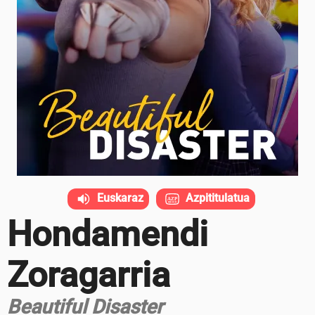
Euskaraz
Azpititulatua
Hondamendi
Zoragarria
Beautiful Disaster