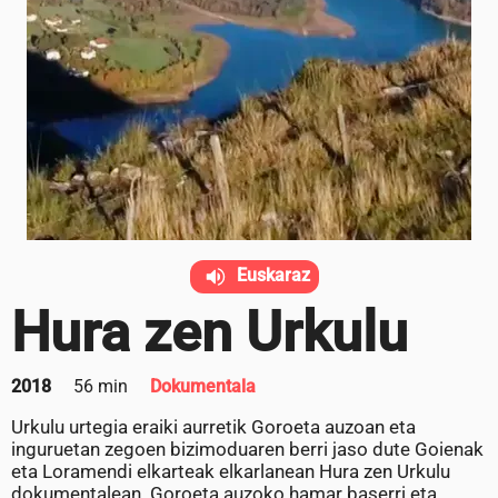
Euskaraz
Hura zen Urkulu
2018
56 min
Dokumentala
Urkulu urtegia eraiki aurretik Goroeta auzoan eta
inguruetan zegoen bizimoduaren berri jaso dute Goienak
eta Loramendi elkarteak elkarlanean Hura zen Urkulu
dokumentalean. Goroeta auzoko hamar baserri eta