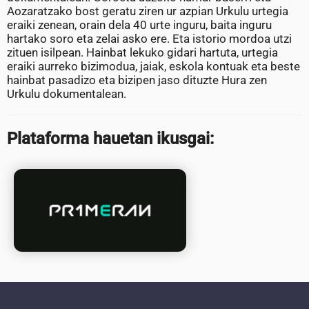
Aozaratzako bost geratu ziren ur azpian Urkulu urtegia
eraiki zenean, orain dela 40 urte inguru, baita inguru
hartako soro eta zelai asko ere. Eta istorio mordoa utzi
zituen isilpean. Hainbat lekuko gidari hartuta, urtegia
eraiki aurreko bizimodua, jaiak, eskola kontuak eta beste
hainbat pasadizo eta bizipen jaso dituzte Hura zen
Urkulu dokumentalean.
Plataforma hauetan ikusgai: