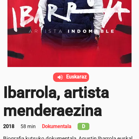
Euskaraz
Ibarrola, artista
menderaezina
2018
58 min
Dokumentala
D
Biografia kutsuko dokumentala, Agustin Ibarrola euskal