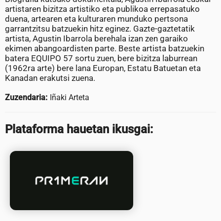
artistaren bizitza artistiko eta publikoa errepasatuko
duena, artearen eta kulturaren munduko pertsona
garrantzitsu batzuekin hitz eginez. Gazte-gaztetatik
artista, Agustin Ibarrola berehala izan zen garaiko
ekimen abangoardisten parte. Beste artista batzuekin
batera EQUIPO 57 sortu zuen, bere bizitza laburrean
(1962ra arte) bere lana Europan, Estatu Batuetan eta
Kanadan erakutsi zuena.
Zuzendaria:
Iñaki Arteta
Plataforma hauetan ikusgai: