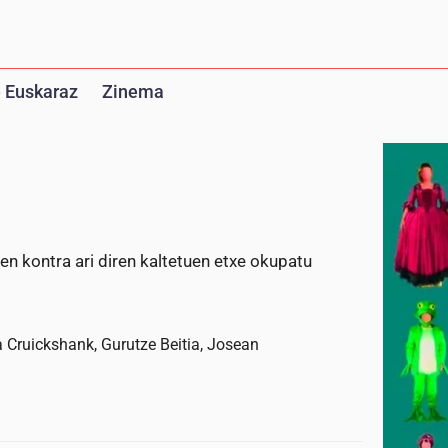
 Euskaraz
Zinema
ren kontra ari diren kaltetuen etxe okupatu
 Cruickshank, Gurutze Beitia, Josean