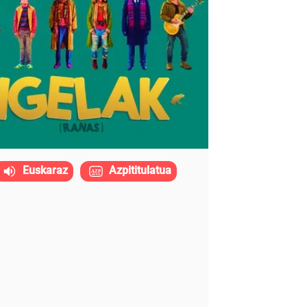
Euskaraz
Azpititulatua