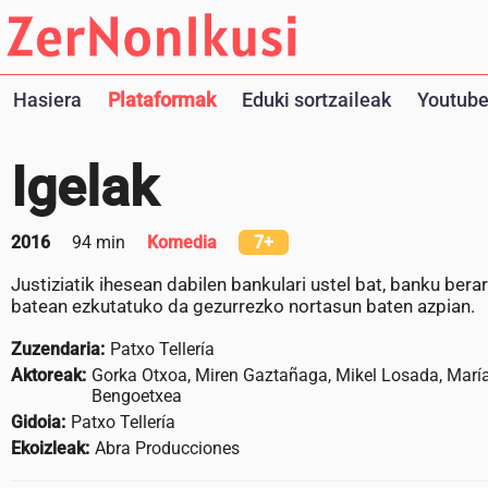
Hasiera
Plataformak
Eduki sortzaileak
Youtube
Igelak
2016
94 min
Komedia
7+
Justiziatik ihesean dabilen bankulari ustel bat, banku bera
batean ezkutatuko da gezurrezko nortasun baten azpian.
Zuzendaria:
Patxo Tellería
Aktoreak:
Gorka Otxoa, Miren Gaztañaga, Mikel Losada, María
Bengoetxea
Gidoia:
Patxo Tellería
Ekoizleak:
Abra Producciones