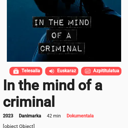
Telesaila
Euskaraz
Azpititulatua
In the mind of a
criminal
2023
Danimarka
42 min
Dokumentala
[object Object]