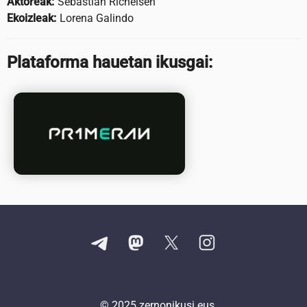
Aktoreak:
Sebastian Richelsen
Ekoizleak:
Lorena Galindo
Plataforma hauetan ikusgai:
© 2025
zernonikusi.eus