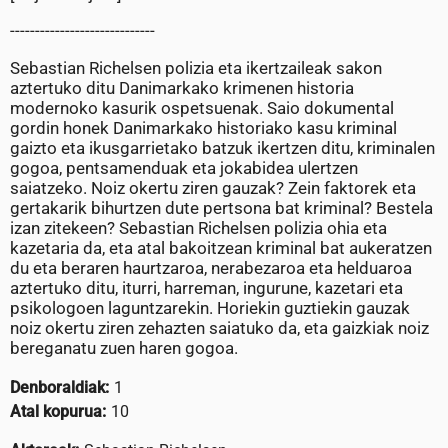
-----------------------------
Sebastian Richelsen polizia eta ikertzaileak sakon
aztertuko ditu Danimarkako krimenen historia
modernoko kasurik ospetsuenak. Saio dokumental
gordin honek Danimarkako historiako kasu kriminal
gaizto eta ikusgarrietako batzuk ikertzen ditu, kriminalen
gogoa, pentsamenduak eta jokabidea ulertzen
saiatzeko. Noiz okertu ziren gauzak? Zein faktorek eta
gertakarik bihurtzen dute pertsona bat kriminal? Bestela
izan zitekeen? Sebastian Richelsen polizia ohia eta
kazetaria da, eta atal bakoitzean kriminal bat aukeratzen
du eta beraren haurtzaroa, nerabezaroa eta helduaroa
aztertuko ditu, iturri, harreman, ingurune, kazetari eta
psikologoen laguntzarekin. Horiekin guztiekin gauzak
noiz okertu ziren zehazten saiatuko da, eta gaizkiak noiz
bereganatu zuen haren gogoa.
Denboraldiak:
1
Atal kopurua:
10