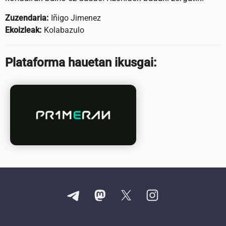
Zuzendaria:
Iñigo Jimenez
Ekoizleak:
Kolabazulo
Plataforma hauetan ikusgai: