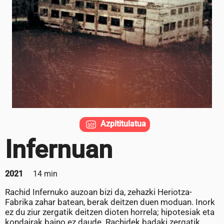
Azpititulatua
Infernuan
2021
14 min
Rachid Infernuko auzoan bizi da, zehazki Heriotza-
Fabrika zahar batean, berak deitzen duen moduan. Inork
ez du ziur zergatik deitzen dioten horrela; hipotesiak eta
kondairak baino ez daude. Rachidek badaki zergatik.