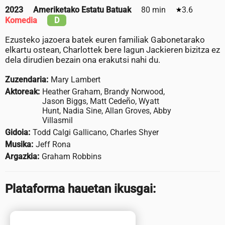
2023
Ameriketako Estatu Batuak
80 min
3.6
Komedia
D
Ezusteko jazoera batek euren familiak Gabonetarako
elkartu ostean, Charlottek bere lagun Jackieren bizitza ez
dela dirudien bezain ona erakutsi nahi du.
Zuzendaria:
Mary Lambert
Aktoreak:
Heather Graham, Brandy Norwood,
Jason Biggs, Matt Cedeño, Wyatt
Hunt, Nadia Sine, Allan Groves, Abby
Villasmil
Gidoia:
Todd Calgi Gallicano, Charles Shyer
Musika:
Jeff Rona
Argazkia:
Graham Robbins
Plataforma hauetan ikusgai: