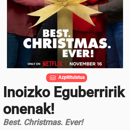
Azpititulatua
Inoizko Eguberririk
onenak!
Best. Christmas. Ever!