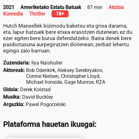
2021
Ameriketako Estatu Batuak
87 min
Akzioa
Komedia
Thriller
18+
Hutch Mansellek bizimodu baketsu eta grisa darama,
eta, lapur batzuek bere etxea erasotzen dutenean, ez du
ezer egiten bere burua defendatzeko. Baina denek bere
pasibotasuna aurpegiratzen diotenean, zerbait lehertu
egingo zaio barruan.
Zuzendaria:
Ilya Naishuller
Aktoreak:
Bob Odenkirk, Aleksey Serebryakov,
Connie Nielsen, Christopher Lloyd,
Michael Ironside, Gage Munroe, RZA
Gidoia:
Derek Kolstad
Musika:
David Buckley
Argazkia:
Pawel Pogorzelski
Plataforma hauetan ikusgai: