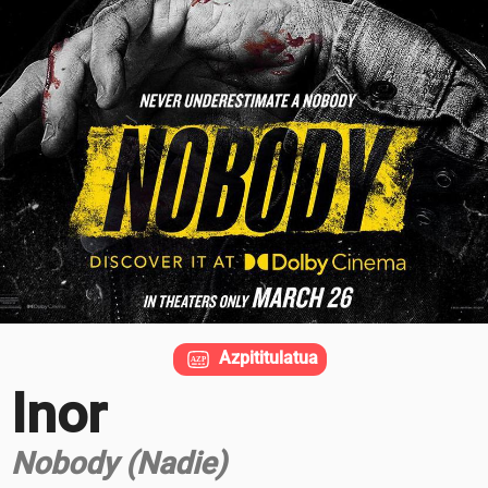
Azpititulatua
Inor
Nobody (Nadie)