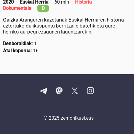
2020
Euskal Herria
60 min
Historia
Dokumentala
D
Gaizka Aranguren kazetariak Euskal Herriaren historia
aztertuko du ikuspuntu berritzaile batetik eta gure
herriko aurpegi ezagunen laguntzarekin.
Denboraldiak:
1
Atal kopurua:
16
© 2025
zernonikusi.eus