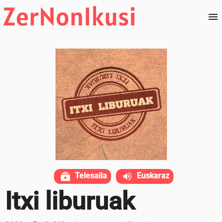
Telesaila
Euskaraz
Itxi liburuak