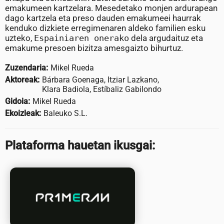
emakumeen kartzelara. Mesedetako monjen ardurapean
dago kartzela eta preso dauden emakumeei haurrak
kenduko dizkiete erregimenaren aldeko familien esku
uzteko,
Espainiaren onerako
dela argudaituz eta
emakume presoen bizitza amesgaizto bihurtuz.
Zuzendaria:
Mikel Rueda
Aktoreak:
Bárbara Goenaga, Itziar Lazkano,
Klara Badiola, Estíbaliz Gabilondo
Gidoia:
Mikel Rueda
Ekoizleak:
Baleuko S.L.
Plataforma hauetan ikusgai: