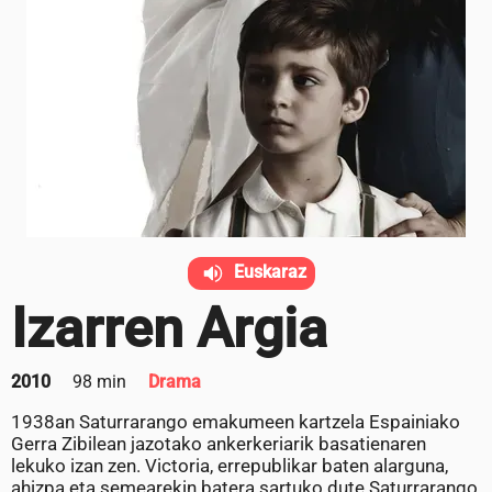
Euskaraz
Izarren Argia
2010
98 min
Drama
1938an Saturrarango emakumeen kartzela Espainiako
Gerra Zibilean jazotako ankerkeriarik basatienaren
lekuko izan zen. Victoria, errepublikar baten alarguna,
ahizpa eta semearekin batera sartuko dute Saturrarango