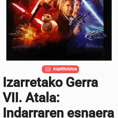
Azpititulatua
Izarretako Gerra
VII. Atala:
Indarraren esnaera