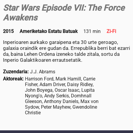
Star Wars Episode VII: The Force
Awakens
2015
Ameriketako Estatu Batuak
131 min
Zi-Fi
Inperioaren aurkako garaipena eta 30 urte geroago,
galaxia oraindik ere gudan da. Errepublika berri bat ezarri
da, baina Lehen Ordena izeneko talde zitala, sortu da
Inperio Galaktikoaren errautsetatik.
Zuzendaria:
J.J. Abrams
Aktoreak:
Harrison Ford, Mark Hamill, Carrie
Fisher, Adam Driver, Daisy Ridley,
John Boyega, Oscar Isaac, Lupita
Nyong'o, Andy Serkis, Domhnall
Gleeson, Anthony Daniels, Max von
Sydow, Peter Mayhew, Gwendoline
Christie