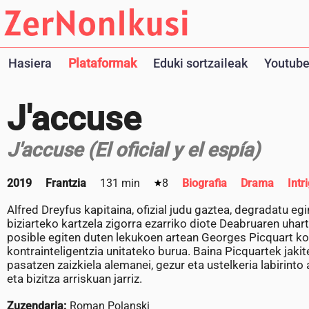
Hasiera
Plataformak
Eduki sortzaileak
Youtube
J'accuse
J'accuse (El oficial y el espía)
2019
Frantzia
131 min
8
Biografia
Drama
Intr
Alfred Dreyfus kapitaina, ofizial judu gaztea, degradatu e
biziarteko kartzela zigorra ezarriko diote Deabruaren uhar
posible egiten duten lekukoen artean Georges Picquart ko
kontrainteligentzia unitateko burua. Baina Picquartek jaki
pasatzen zaizkiela alemanei, gezur eta ustelkeria labirint
eta bizitza arriskuan jarriz.
Zuzendaria:
Roman Polanski