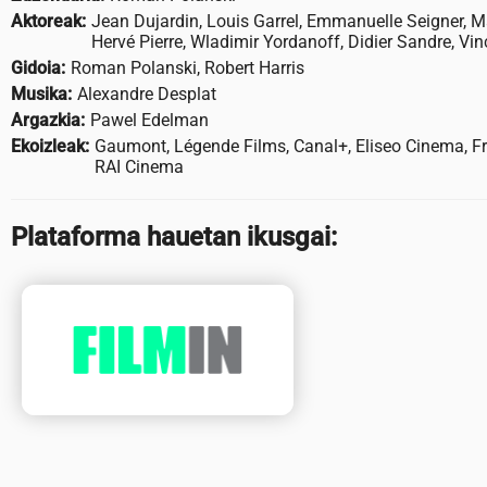
Aktoreak:
Jean Dujardin, Louis Garrel, Emmanuelle Seigner, M
Hervé Pierre, Wladimir Yordanoff, Didier Sandre, Vi
Gidoia:
Roman Polanski, Robert Harris
Musika:
Alexandre Desplat
Argazkia:
Pawel Edelman
Ekoizleak:
Gaumont, Légende Films, Canal+, Eliseo Cinema, F
RAI Cinema
Plataforma hauetan ikusgai: