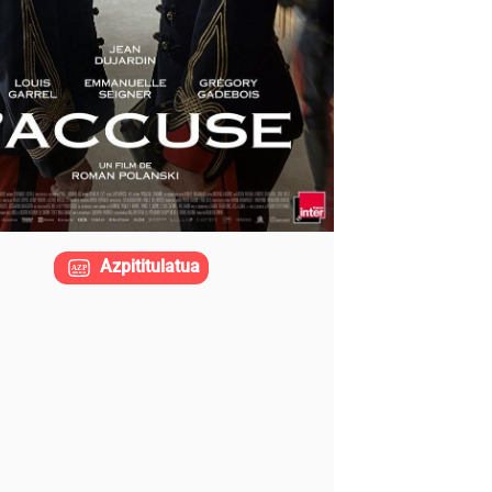
Azpititulatua