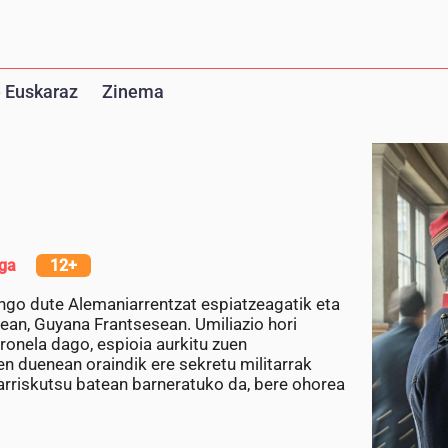
 Euskaraz
Zinema
iga
12+
gingo dute Alemaniarrentzat espiatzeagatik eta
tean, Guyana Frantsesean. Umiliazio hori
ronela dago, espioia aurkitu zuen
ten duenean oraindik ere sekretu militarrak
o arriskutsu batean barneratuko da, bere ohorea