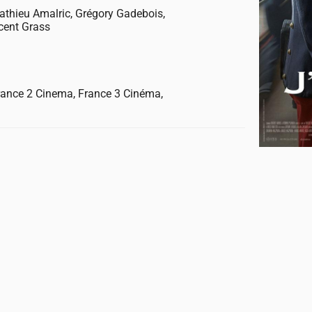
athieu Amalric, Grégory Gadebois,
ncent Grass
rance 2 Cinema, France 3 Cinéma,