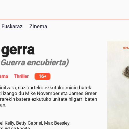
 Euskaraz
Zinema
 gerra
Guerra encubierta)
ama
Thriller
16+
ioitzara, nazioarteko ezkutuko misio batek
txi izango du Mike November eta James Greer
rekin batera ezkutuko unitate hilgarri baten
an.
l Kelly, Betty Gabriel, Max Beesley,
rmuid de Faoite