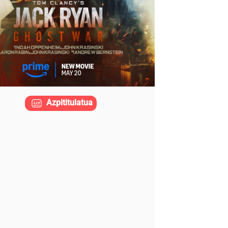
Azpititulatua