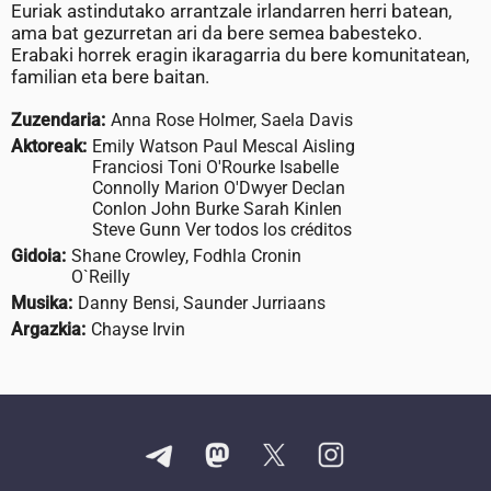
Euriak astindutako arrantzale irlandarren herri batean,
ama bat gezurretan ari da bere semea babesteko.
Erabaki horrek eragin ikaragarria du bere komunitatean,
familian eta bere baitan.
Zuzendaria:
Anna Rose Holmer, Saela Davis
Aktoreak:
Emily Watson Paul Mescal Aisling
Franciosi Toni O'Rourke Isabelle
Connolly Marion O'Dwyer Declan
Conlon John Burke Sarah Kinlen
Steve Gunn Ver todos los créditos
Gidoia:
Shane Crowley, Fodhla Cronin
O`Reilly
Musika:
Danny Bensi, Saunder Jurriaans
Argazkia:
Chayse Irvin