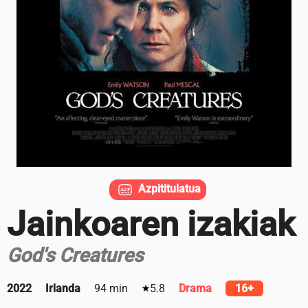
Azpititulatua
Jainkoaren izakiak
God's Creatures
2022
Irlanda
94 min
5.8
Drama
16+