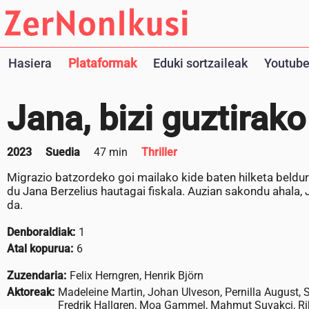
Hasiera
Plataformak
Eduki sortzaileak
Youtube
Jana, bizi guztirak
2023
Suedia
47 min
Thriller
Migrazio batzordeko goi mailako kide baten hilketa beldur
du Jana Berzelius hautagai fiskala. Auzian sakondu ahala, 
da.
Denboraldiak:
1
Atal kopurua:
6
Zuzendaria:
Felix Herngren, Henrik Björn
Aktoreak:
Madeleine Martin, Johan Ulveson, Pernilla August, 
Fredrik Hallgren, Moa Gammel, Mahmut Suvakci, Ri