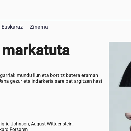
 Euskaraz
Zinema
o markatuta
garriak mundu ilun eta bortitz batera eraman
Jana gezur eta indarkeria sare bat argitzen hasi
Sigrid Johnson, August Wittgenstein,
kard Forsgren