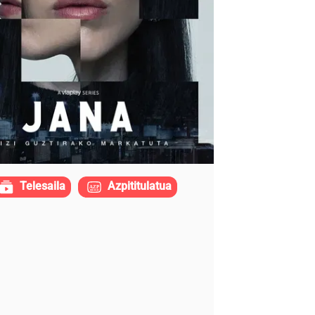
Telesaila
Azpititulatua