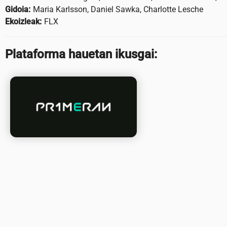
Gidoia:
Maria Karlsson, Daniel Sawka, Charlotte Lesche
Ekoizleak:
FLX
Plataforma hauetan ikusgai: