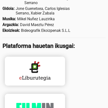
Serrano
Gidoia:
Jone Guenetxea, Carlos Iglesias
Serrano, Xabier Zabala
Musika:
Mikel Nuñez Lauzirika
Argazkia:
David Maeztu Pérez
Ekoizleak:
Bideografik Ekoizpenak S.L.L
Plataforma hauetan ikusgai: