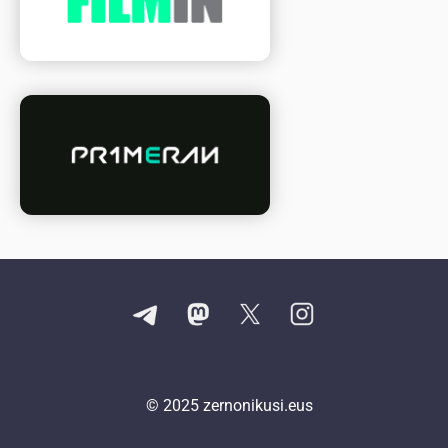
© 2025
zernonikusi.eus