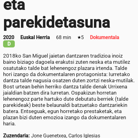
eta
parekidetasuna
2020
Euskal Herria
68 min
5
Dokumentala
D
2018ko San Miguel jaietan dantzaren tradizioa inoiz
baino biziago dagoela erakutsi zuten neska eta mutilez
osatutako talde bat lehenengoz plazara irtenda. Talde
hori izango da dokumentalaren protagonista: Iurretako
dantza talde nagusia osatzen duten zortzi neska-mutilak.
Bost urtean behin herriko dantza talde denak Urrixena
jaialdian batzen dira Iurretan. Ospakizun horretan
lehenengoz parte hartuko dute debutatu berriek (talde
parekideak) beste belaunaldi batzuetako dantzariekin
batera. Entseguak, egun horretako prestaketak, eta
plazan bizi duten emozioa izango da dokumentalaren
haria.
Zuzendaria:
Jone Guenetxea, Carlos Iglesias