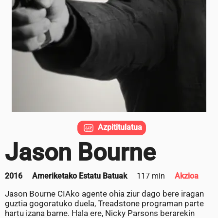
Azpititulatua
Jason Bourne
2016
Ameriketako Estatu Batuak
117 min
Akzioa
Jason Bourne CIAko agente ohia ziur dago bere iragan
guztia gogoratuko duela, Treadstone programan parte
hartu izana barne. Hala ere, Nicky Parsons berarekin