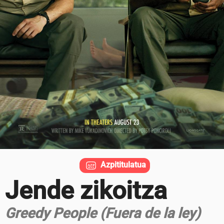
Azpititulatua
Jende zikoitza
Greedy People (Fuera de la ley)