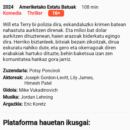
2024
Ameriketako Estatu Batuak
108 min
Komedia
Thriller
16+
Will eta Terry bi polizia dira, eskandaluzko krimen batean
nahastuta aurkitzen direnak. Eta milioi bat dolar
aurkitzen dituztenean, haien arazoak biderkatu egingo
dira. Herriko biztanleek, bitxiak bezain zikoitzak, dirua
eskuratu nahiko dute, eta gero eta okerragoak diren
erabakiak hartuko dituzte, behin baketsua izan zen
komunitatea hankaz gora jarriz.
Zuzendaria:
Potsy Ponciroli
Aktoreak:
Joseph Gordon-Levitt, Lily James,
Himesh Patel
Gidoia:
Mike Vukadinovich
Musika:
Jordan Lehning
Argazkia:
Eric Koretz
Plataforma hauetan ikusgai: