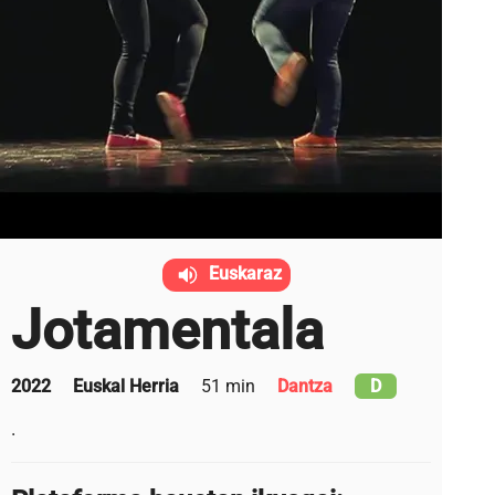
Euskaraz
Jotamentala
2022
Euskal Herria
51 min
Dantza
D
.