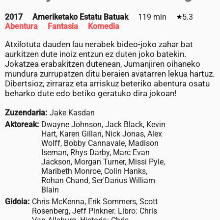
2017
Ameriketako Estatu Batuak
119 min
5.3
Abentura
Fantasia
Komedia
Atxilotuta dauden lau nerabek bideo-joko zahar bat
aurkitzen dute inoiz entzun ez duten joko batekin.
Jokatzea erabakitzen dutenean, Jumanjiren oihaneko
mundura zurrupatzen ditu beraien avatarren lekua hartuz.
Dibertsioz, zirraraz eta arriskuz beteriko abentura osatu
beharko dute edo betiko geratuko dira jokoan!
Zuzendaria:
Jake Kasdan
Aktoreak:
Dwayne Johnson, Jack Black, Kevin
Hart, Karen Gillan, Nick Jonas, Alex
Wolff, Bobby Cannavale, Madison
Iseman, Rhys Darby, Marc Evan
Jackson, Morgan Turner, Missi Pyle,
Maribeth Monroe, Colin Hanks,
Rohan Chand, Ser'Darius William
Blain
Gidoia:
Chris McKenna, Erik Sommers, Scott
Rosenberg, Jeff Pinkner. Libro: Chris