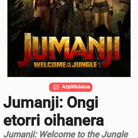
Azpititulatua
Jumanji: Ongi
etorri oihanera
Jumanji: Welcome to the Jungle