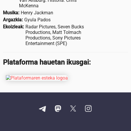
Van Allsburg. Historia: Chris
McKenna
Musika:
Henry Jackman
Argazkia:
Gyula Pados
Ekoizleak:
Radar Pictures, Seven Bucks
Productions, Matt Tolmach
Productions, Sony Pictures
Entertainment (SPE)
Plataforma hauetan ikusgai: