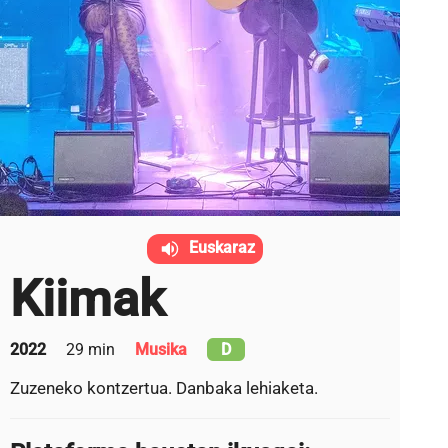
Euskaraz
Kiimak
2022
29 min
Musika
D
Zuzeneko kontzertua. Danbaka lehiaketa.