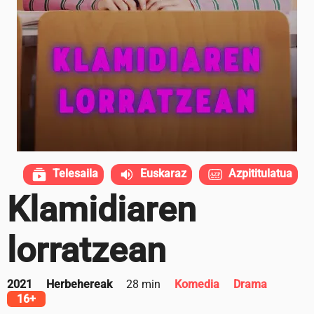
Telesaila
Euskaraz
Azpititulatua
Klamidiaren
lorratzean
2021
Herbehereak
28 min
Komedia
Drama
16+