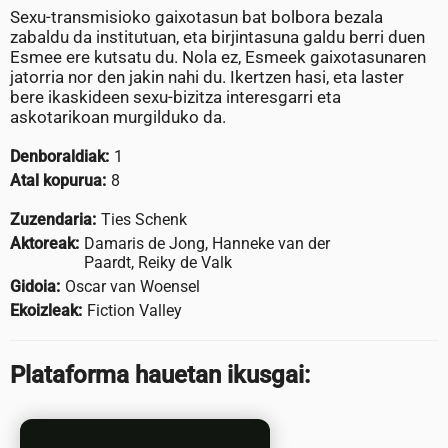
Sexu-transmisioko gaixotasun bat bolbora bezala
zabaldu da institutuan, eta birjintasuna galdu berri duen
Esmee ere kutsatu du. Nola ez, Esmeek gaixotasunaren
jatorria nor den jakin nahi du. Ikertzen hasi, eta laster
bere ikaskideen sexu-bizitza interesgarri eta
askotarikoan murgilduko da.
Denboraldiak:
1
Atal kopurua:
8
Zuzendaria:
Ties Schenk
Aktoreak:
Damaris de Jong, Hanneke van der
Paardt, Reiky de Valk
Gidoia:
Oscar van Woensel
Ekoizleak:
Fiction Valley
Plataforma hauetan ikusgai: