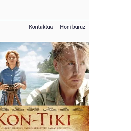
Kontaktua
Honi buruz