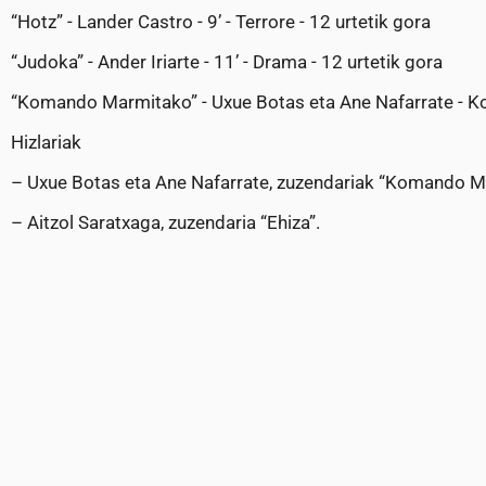
“Hotz” - Lander Castro - 9’ - Terrore - 12 urtetik gora
“Judoka” - Ander Iriarte - 11’ - Drama - 12 urtetik gora
“Komando Marmitako” - Uxue Botas eta Ane Nafarrate - Ko
Hizlariak
– Uxue Botas eta Ane Nafarrate, zuzendariak “Komando M
– Aitzol Saratxaga, zuzendaria “Ehiza”.