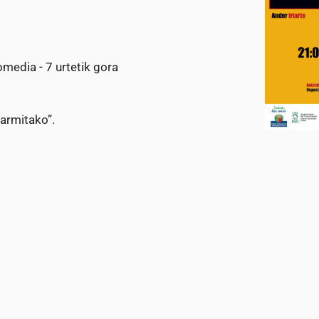
media - 7 urtetik gora
armitako”.