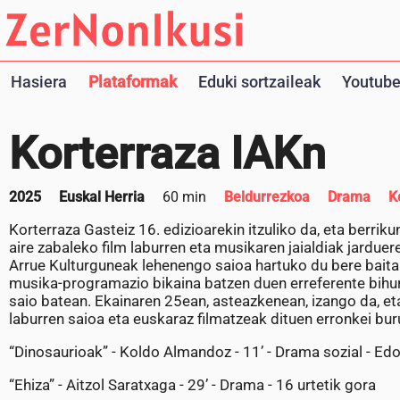
Hasiera
Plataformak
Eduki sortzaileak
Youtube
Korterraza IAKn
2025
Euskal Herria
60 min
Beldurrezkoa
Drama
K
Korterraza Gasteiz 16. edizioarekin itzuliko da, eta berrik
aire zabaleko film laburren eta musikaren jaialdiak jardue
Arrue Kulturguneak lehenengo saioa hartuko du bere baitan
musika-programazio bikaina batzen duen erreferente bihurt
saio batean. Ekainaren 25ean, asteazkenean, izango da, et
laburren saioa eta euskaraz filmatzeak dituen erronkei bu
“Dinosaurioak” - Koldo Almandoz - 11’ - Drama sozial - Edo
“Ehiza” - Aitzol Saratxaga - 29’ - Drama - 16 urtetik gora