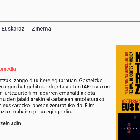
 Euskaraz
Zinema
omedia
untzak izango ditu bere egitarauan. Gasteizko
ren egun bat gehituko du, eta aurten IAK-Izaskun
, urtez urte film laburren emanaldiak eta
u den jaialdiarekin elkarlanean antolatutako
a euskarazko lanetan zentratuko da. Film
ruzko mahai-ingurua egingo dira.
zein adin