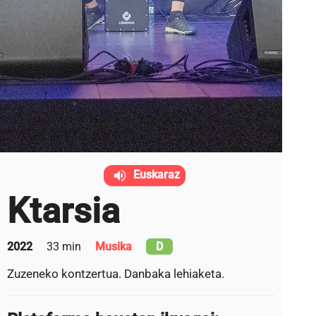
Euskaraz
Ktarsia
2022
33 min
Musika
D
Zuzeneko kontzertua. Danbaka lehiaketa.