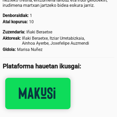
hezteko tresna, entzumena landuz eta irudi geldoekin,
irudimena martxan jartzeko bidea eskura jarriz.
Denboraldiak:
1
Atal kopurua:
10
Zuzendaria:
Iñaki Beraetxe
Aktoreak:
Iñaki Beraetxe, Itziar Urretabizkaia,
Ainhoa Ayerbe, Joxefelipe Auzmendi
Gidoia:
Marisa Nuñez
Plataforma hauetan ikusgai: