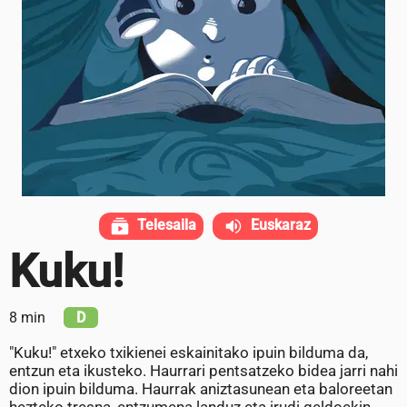
Telesaila
Euskaraz
Kuku!
8 min
D
"Kuku!" etxeko txikienei eskainitako ipuin bilduma da,
entzun eta ikusteko. Haurrari pentsatzeko bidea jarri nahi
dion ipuin bilduma. Haurrak aniztasunean eta baloreetan