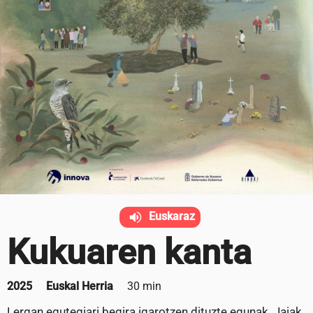
Euskaraz
Kukuaren kanta
2025
Euskal Herria
30 min
Lergan egutegiari begira igarotzen dituzte egunak. Jaiak