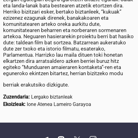
eta landa-lanak bata bestearen atzetik etortzen dira.
Herriko bizitzari esker, bertako biztanleek, “kukuak”
ezizenez ezagunak direnek, banakakoaren eta
komunitatearen arteko oreka aurkitu dute,
komunitatearen beharren eta norberaren sormenaren
artekoa. Neguaren hasierarekin proiektu berri bat hasiko
dute: taldean film bat sortzea. Batzarrean aukeratuko
dute zer txoko eta istorio filmatu, esaterako,
Parlamentua. Harrizko lau maila dituen toki honetan
elkartzen dira arratsaldero azken berriei buruz hitz
egiteko “Munduaren amaieraren kontaketa”-ren eta
eguneroko ekintzen bitartez, herrian bizitzeko modu
berriak erakutsiko dizkigute.
Zuzendaria:
Lergako biztanleak
Ekoizleak:
Ione Atenea Lameiro Garayoa