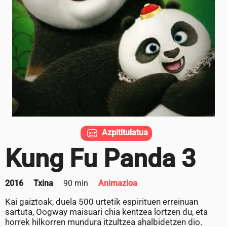
Azpititulatua
Kung Fu Panda 3
2016
Txina
90 min
Animazioa
Kai gaiztoak, duela 500 urtetik espirituen erreinuan
sartuta, Oogway maisuari chia kentzea lortzen du, eta
horrek hilkorren mundura itzultzea ahalbidetzen dio.