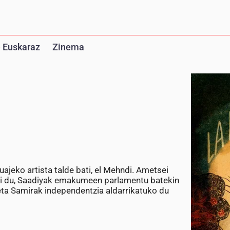
 Euskaraz
Zinema
ajeko artista talde bati, el Mehndi. Ametsei
ahi du, Saadiyak emakumeen parlamentu batekin
eta Samirak independentzia aldarrikatuko du