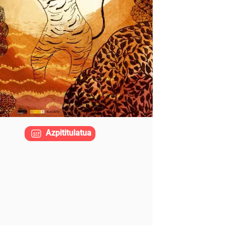
Azpititulatua