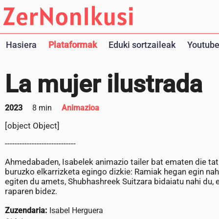
Hasiera
Plataformak
Eduki sortzaileak
Youtube
La mujer ilustrada
2023
8 min
Animazioa
[object Object]
-----------------------------
Ahmedabaden, Isabelek animazio tailer bat ematen die tatu
buruzko elkarrizketa egingo dizkie: Ramiak hegan egin n
egiten du amets, Shubhashreek Suitzara bidaiatu nahi du, 
raparen bidez.
Zuzendaria:
Isabel Herguera