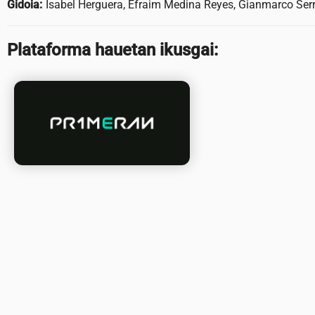
Gidoia:
Isabel Herguera, Efraim Medina Reyes, Gianmarco Ser
Plataforma hauetan ikusgai: