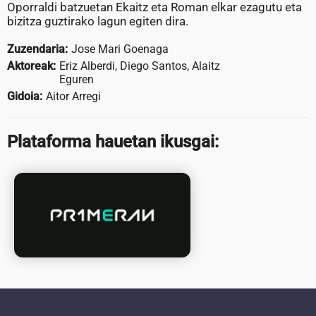
Oporraldi batzuetan Ekaitz eta Roman elkar ezagutu eta
bizitza guztirako lagun egiten dira.
Zuzendaria:
Jose Mari Goenaga
Aktoreak:
Eriz Alberdi, Diego Santos, Alaitz
Eguren
Gidoia:
Aitor Arregi
Plataforma hauetan ikusgai: