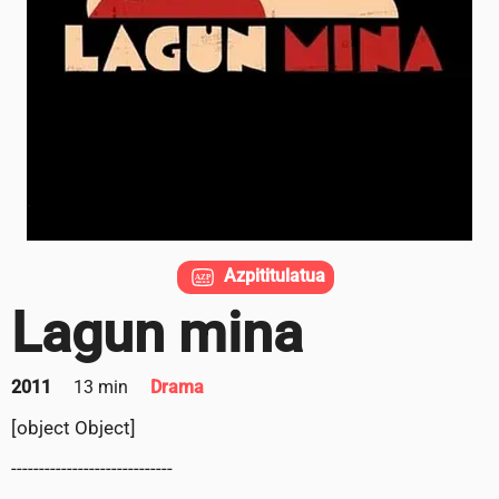
Azpititulatua
Lagun mina
2011
13 min
Drama
[object Object]
-----------------------------