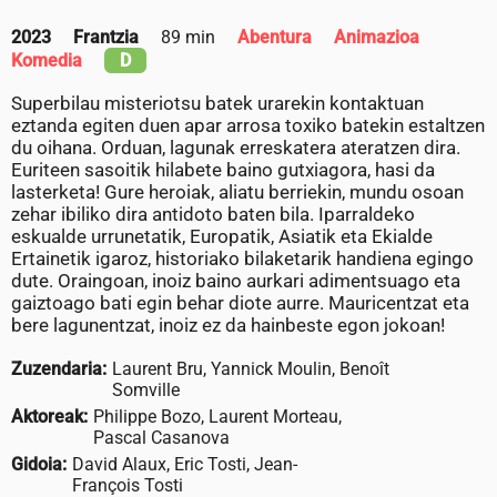
2023
Frantzia
89 min
Abentura
Animazioa
Komedia
D
Superbilau misteriotsu batek urarekin kontaktuan
eztanda egiten duen apar arrosa toxiko batekin estaltzen
du oihana. Orduan, lagunak erreskatera ateratzen dira.
Euriteen sasoitik hilabete baino gutxiagora, hasi da
lasterketa! Gure heroiak, aliatu berriekin, mundu osoan
zehar ibiliko dira antidoto baten bila. Iparraldeko
eskualde urrunetatik, Europatik, Asiatik eta Ekialde
Ertainetik igaroz, historiako bilaketarik handiena egingo
dute. Oraingoan, inoiz baino aurkari adimentsuago eta
gaiztoago bati egin behar diote aurre. Mauricentzat eta
bere lagunentzat, inoiz ez da hainbeste egon jokoan!
Zuzendaria:
Laurent Bru, Yannick Moulin, Benoît
Somville
Aktoreak:
Philippe Bozo, Laurent Morteau,
Pascal Casanova
Gidoia:
David Alaux, Eric Tosti, Jean-
François Tosti