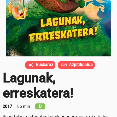
Euskaraz
Azpititulatua
Lagunak,
erreskatera!
2017
86 min
D
Superbilau misteriotsu batek apar arrosa toxiko batez