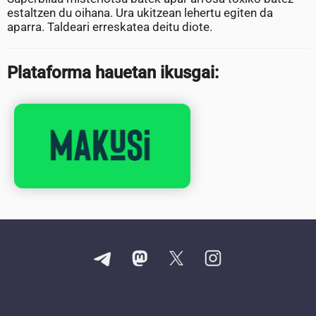
estaltzen du oihana. Ura ukitzean lehertu egiten da
aparra. Taldeari erreskatea deitu diote.
Plataforma hauetan ikusgai: