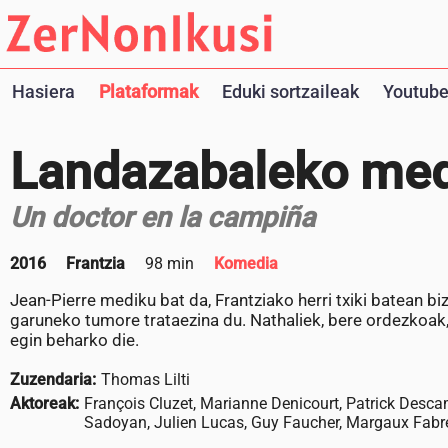
Hasiera
Plataformak
Eduki sortzaileak
Youtube
Landazabaleko med
Un doctor en la campiña
2016
Frantzia
98 min
Komedia
Jean-Pierre mediku bat da, Frantziako herri txiki batean bi
garuneko tumore trataezina du. Nathaliek, bere ordezkoak, 
egin beharko die.
Zuzendaria:
Thomas Lilti
Aktoreak:
François Cluzet, Marianne Denicourt, Patrick Desca
Sadoyan, Julien Lucas, Guy Faucher, Margaux Fabr