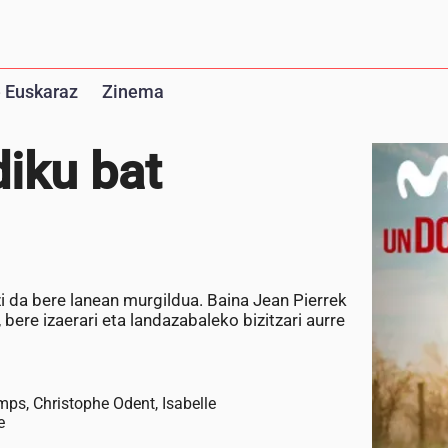
 Euskaraz
Zinema
iku bat
zi da bere lanean murgildua. Baina Jean Pierrek
bere izaerari eta landazabaleko bizitzari aurre
mps, Christophe Odent, Isabelle
e