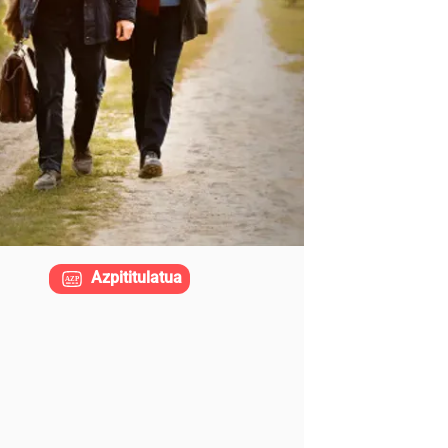
Azpititulatua