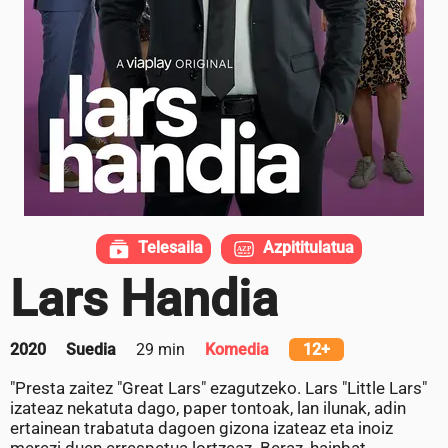
Telesaila
Azpititulatua
Lars Handia
2020
Suedia
29 min
Komedia
12+
"Presta zaitez "Great Lars" ezagutzeko. Lars "Little Lars"
izateaz nekatuta dago, paper tontoak, lan ilunak, adin
ertainean trabatuta dagoen gizona izateaz eta inoiz