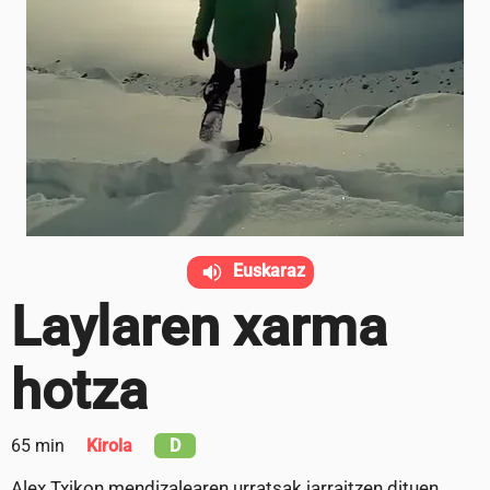
Euskaraz
Laylaren xarma
hotza
65 min
Kirola
D
Alex Txikon mendizalearen urratsak jarraitzen dituen