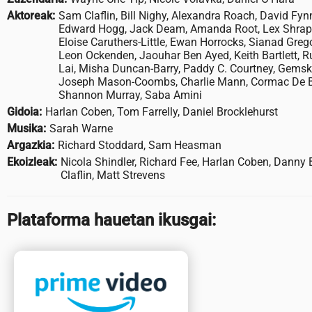
Aktoreak:
Sam Claflin, Bill Nighy, Alexandra Roach, David Fynn
Edward Hogg, Jack Deam, Amanda Root, Lex Shrapnel
Eloise Caruthers-Little, Ewan Horrocks, Sianad Grego
Leon Ockenden, Jaouhar Ben Ayed, Keith Bartlett, Ru
Lai, Misha Duncan-Barry, Paddy C. Courtney, Gemski
Joseph Mason-Coombs, Charlie Mann, Cormac De Bhá
Shannon Murray, Saba Amini
Gidoia:
Harlan Coben, Tom Farrelly, Daniel Brocklehurst
Musika:
Sarah Warne
Argazkia:
Richard Stoddard, Sam Heasman
Ekoizleak:
Nicola Shindler, Richard Fee, Harlan Coben, Danny
Claflin, Matt Strevens
Plataforma hauetan ikusgai: