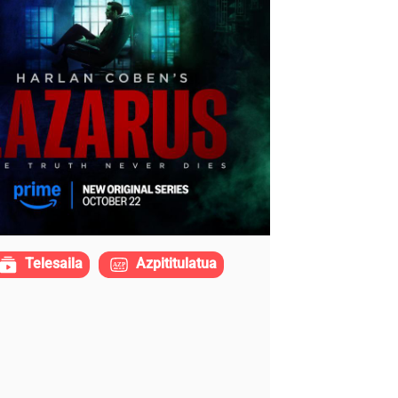
Telesaila
Azpititulatua