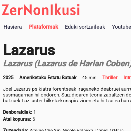
Hasiera
Plataformak
Eduki sortzaileak
Youtube
Lazarus
Lazarus (Lazarus de Harlan Coben
2025
Ameriketako Estatu Batuak
45 min
Thriller
Int
Joel Lazarus psikiatra forentseak iraganeko deabruei aurre
susmagarrian hil ondoren. Suizidioaren teoria zabaltzen d
batzuek Laz laster hilketa-konspirazioen eta hiltzailea ha
Denboraldiak:
1
Atal kopurua:
6
Zuzendaria:
Wayne Che Yip, Nicole Volavka, Daniel O'Hara