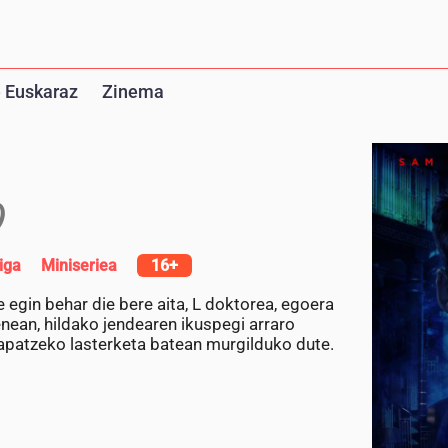
 Euskaraz
Zinema
)
riga
Miniseriea
16+
 egin behar die bere aita, L doktorea, egoera
enean, hildako jendearen ikuspegi arraro
rrapatzeko lasterketa batean murgilduko dute.