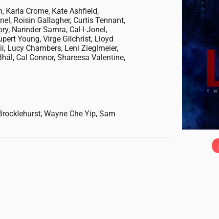
, Karla Crome, Kate Ashfield,
, Roisin Gallagher, Curtis Tennant,
ry, Narinder Samra, Cal-I-Jonel,
pert Young, Virge Gilchrist, Lloyd
i, Lucy Chambers, Leni Zieglmeier,
l, Cal Connor, Shareesa Valentine,
 Brocklehurst, Wayne Che Yip, Sam