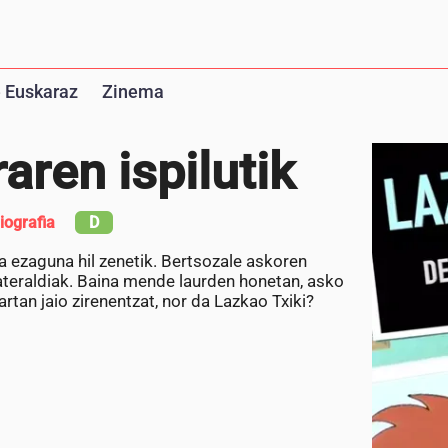
 Euskaraz
Zinema
aren ispilutik
iografia
D
a ezaguna hil zenetik. Bertsozale askoren
 ateraldiak. Baina mende laurden honetan, asko
artan jaio zirenentzat, nor da Lazkao Txiki?