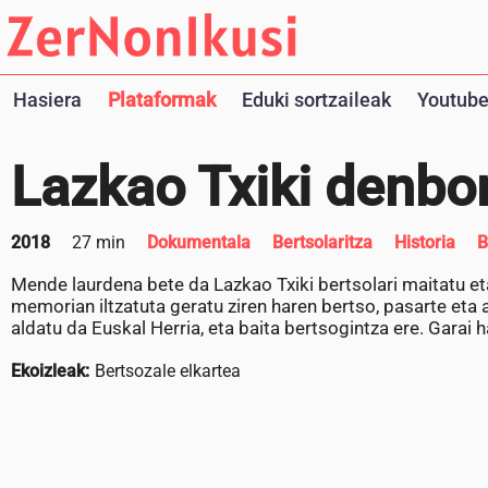
Hasiera
Plataformak
Eduki sortzaileak
Youtube
Lazkao Txiki denbor
2018
27 min
Dokumentala
Bertsolaritza
Historia
B
Mende laurdena bete da Lazkao Txiki bertsolari maitatu et
memorian iltzatuta geratu ziren haren bertso, pasarte eta
aldatu da Euskal Herria, eta baita bertsogintza ere. Garai h
Ekoizleak:
Bertsozale elkartea