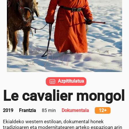
Azpititulatua
Le cavalier mongol
2019
Frantzia
85 min
Dokumentala
12+
Ekialdeko western estiloan, dokumental honek
tradizioaren eta modernitatearen arteko espazioan arin