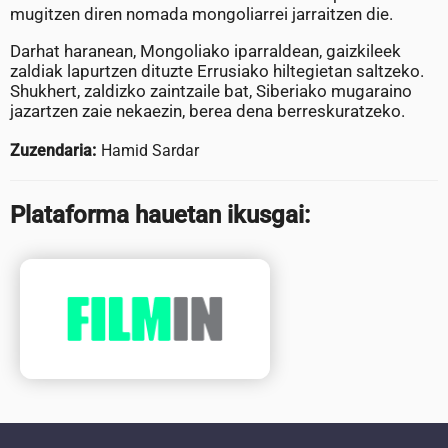
mugitzen diren nomada mongoliarrei jarraitzen die.
Darhat haranean, Mongoliako iparraldean, gaizkileek
zaldiak lapurtzen dituzte Errusiako hiltegietan saltzeko.
Shukhert, zaldizko zaintzaile bat, Siberiako mugaraino
jazartzen zaie nekaezin, berea dena berreskuratzeko.
Zuzendaria:
Hamid Sardar
Plataforma hauetan ikusgai: