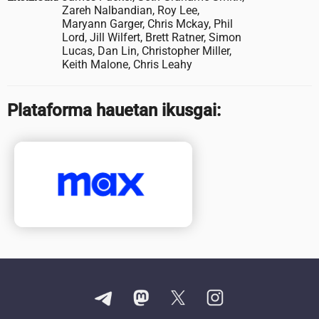
Zareh Nalbandian, Roy Lee,
Maryann Garger, Chris Mckay, Phil
Lord, Jill Wilfert, Brett Ratner, Simon
Lucas, Dan Lin, Christopher Miller,
Keith Malone, Chris Leahy
Plataforma hauetan ikusgai: