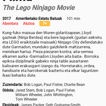
The Lego Ninjago Movie
2017
Ameriketako Estatu Batuak
101 min
Abentura
Akzioa
7+
Kung-fuko maisua den Wuren gidaritzapean, Lloyd
gazteak (Ninja Berdea) eta bere lagunek (gudari sekretu
eta LEGO eraikitzaile maisuek) Ninjago City defendatuko
dute Garmadon, munduko gaizkilerik maltzurrena,
mendean hartuz. Pieza piezaren kontra; aita-semea
elkarren aurka -Garmadon Lloyden aita baita-. Borroka
epikoa diziplinarik gabeko ninja talde ausartaren
balioaren erakusgarri izango da. Horretarako, ordea,
handiuste eta harrokeriak baztertu eta elkar laguntzen
ikasi beharko dute.
Zuzendaria:
Bob Logan, Paul Fisher, Charlie Bean
Gidoia:
Jared Stern, Bob Logan, Paul Fisher,
William Wheeler, John Whittington,
Tom Wheeler
Ekoizleak:
James Packer, Seth Grahame-Smith,