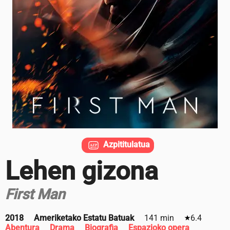
Azpititulatua
Lehen gizona
First Man
2018
Ameriketako Estatu Batuak
141 min
6.4
Abentura
Drama
Biografia
Espazioko opera