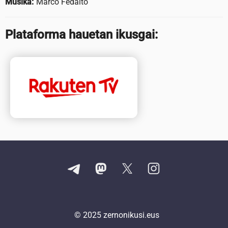
Musika:
Marco Fedalto
Plataforma hauetan ikusgai:
© 2025
zernonikusi.eus