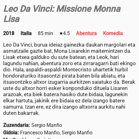
Leo Da Vinci: Missione Monna
Lisa
2018
Italia
85 min
4.5
Abentura
Komedia
Leo Da Vinci, burua ideiaz gainezka daukan margolari eta
asmatzaile gazte bat, Mona Lisarekin maitemintzen da.
Lisak etxea galduko du sute batean, eta Leok, hari
lagundu nahian, abentura zoro eta zirraragarri bati ekingo
dio. Hala, aspaldi-aspaldi Montecristo uhartetik hurbil
hondoraturiko itsasontzi pirata baten bila abiatu, eta
itsasontziko altxor izugarria aurkitzen saiatuko da. Berak
uste du altxor horri esker konponduko dituela Lisaren
arazoak, eta biek batera hasiko dute bidaia, lagunekin
elkar hartuta, jakinik ere bidaia ez dela izango batere
samurra. Izan ere, ez dira izango altxorra aurkitu nahi
duten bakarrak.
Zuzendaria:
Sergio Manfio
Gidoia:
Francesco Manfio, Sergio Manfio