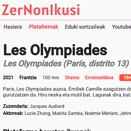
Hasiera
Plataformak
Eduki sortzaileak
Youtube
Les Olympiades
Les Olympiades (París, distrito 13)
2021
Frantzia
100 min
Drama
Erromantikoa
16
Paris, Les Olympiades auzoa. Émiliek Camille ezagutzen du
gurutzatzen da. Hiru neska eta mutil bat. Lagunak dira, bat
Zuzendaria:
Jacques Audiard
Aktoreak:
Lucie Zhang, Makita Samba, Noémie Merlant, Jehnn