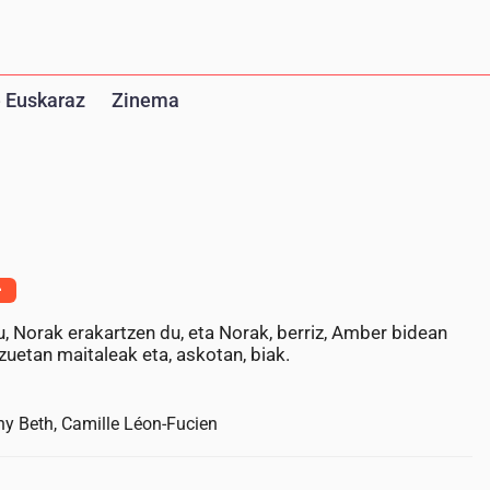
 Euskaraz
Zinema
+
, Norak erakartzen du, eta Norak, berriz, Amber bidean
zuetan maitaleak eta, askotan, biak.
y Beth, Camille Léon-Fucien