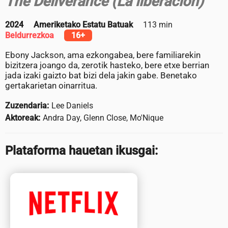
The Deliverance (La liberación)
2024
Ameriketako Estatu Batuak
113 min
Beldurrezkoa
16+
Ebony Jackson, ama ezkongabea, bere familiarekin
bizitzera joango da, zerotik hasteko, bere etxe berrian
jada izaki gaizto bat bizi dela jakin gabe. Benetako
gertakarietan oinarritua.
Zuzendaria:
Lee Daniels
Aktoreak:
Andra Day, Glenn Close, Mo'Nique
Plataforma hauetan ikusgai: