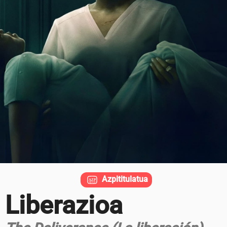
Azpititulatua
Liberazioa