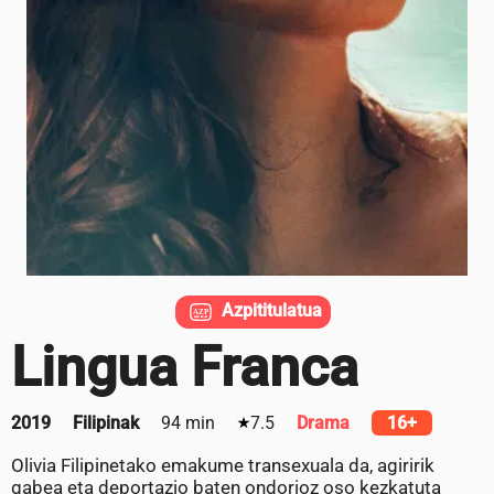
Azpititulatua
Lingua Franca
2019
Filipinak
94 min
7.5
Drama
16+
Olivia Filipinetako emakume transexuala da, agiririk
gabea eta deportazio baten ondorioz oso kezkatuta