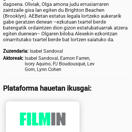
dagoena. Oliviak, Olga amona judu errusiarraren
zaintzaile gisa lan egiten du Brighton Beachen
(Brooklyn). AEBetan estatus legala lortzeko aukerarik
gabe geratzen denean –ezkutuan txartel berde
batengatik ordaintzen dion gizon estatubatuarrak atzera
egiten duenean– Olgaren biloba Alexekin ezkontzan
oinarritutako txartel berde bat lortzen saiatuko da.
Zuzendaria:
Isabel Sandoval
Aktoreak:
Isabel Sandoval, Eamon Farren,
Ivory Aquino, PJ Boudousqué, Lev
Gorn, Lynn Cohen
Plataforma hauetan ikusgai: