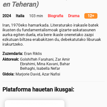
en Teheran)
2024
Italia
103 min
Biografia
Drama
12+
Iran, 1970eko hamarkada. Literaturako irakasle batek
ikusten du fundamentalismoak gizarte-askatasunen
aurka egiten duela, eta bere ikasle onenetako zazpi
ezkutuan biltzea erabakitzen du, debekatutako liburuak
irakurtzeko.
Zuzendaria:
Eran Riklis
Aktoreak:
Golshifteh Farahani, Zar Amir
Ebrahimi, Mina Kavani, Bahar
Beihaghi, Isabella Nefar
Gidoia:
Marjorie David, Azar Nafisi
Plataforma hauetan ikusgai: