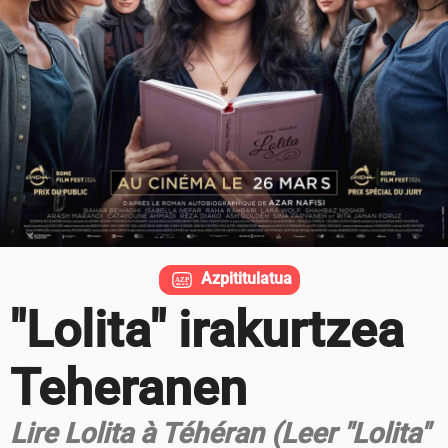
Azpititulatua
"Lolita" irakurtzea
Teheranen
Lire Lolita à Téhéran (Leer "Lolita"