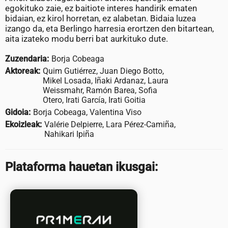
egokituko zaie, ez baitiote interes handirik ematen
bidaian, ez kirol horretan, ez alabetan. Bidaia luzea
izango da, eta Berlingo harresia erortzen den bitartean,
aita izateko modu berri bat aurkituko dute.
Zuzendaria:
Borja Cobeaga
Aktoreak:
Quim Gutiérrez, Juan Diego Botto,
Mikel Losada, Iñaki Ardanaz, Laura
Weissmahr, Ramón Barea, Sofia
Otero, Irati García, Irati Goitia
Gidoia:
Borja Cobeaga, Valentina Viso
Ekoizleak:
Valérie Delpierre, Lara Pérez-Camiña,
Nahikari Ipiña
Plataforma hauetan ikusgai: