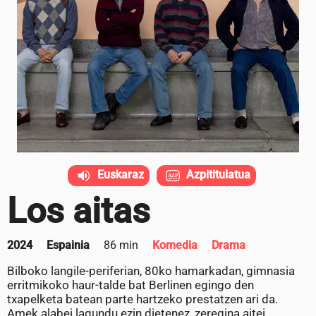
Euskaraz
Azpititulatua
Los aitas
2024
Espainia
86 min
Komedia
Drama
Bilboko langile-periferian, 80ko hamarkadan, gimnasia
erritmikoko haur-talde bat Berlinen egingo den
txapelketa batean parte hartzeko prestatzen ari da.
Amek alabei lagundu ezin dietenez, zeregina aitei