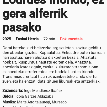
gera alferrik
pasako
2025
Euskal Herria
72 min
Dokumentala
Garai bateko zuri-beltzezko argazkietan izoztua gelditu
den abeslari gaztea. Kapsulatua. Enkuadre baten barruan
harrapatua, haren ahotsa diskoetan bezala. Ahaztuta,
nonbait, ikuspuntua hautatu egiten dela. Ahaztuta,
abeslaria izateaz gain, euskal kulturaren transmisioan
ezinbesteko erreferentea ere badela Lurdes Iriondo.
Transmisioarentzat haurrak ezinbesteko zirela ulertu
zuen, eta haientzat idatzi zituen liburuak eta antzerkiak.
Zuzendaria:
Inge Mendioroz Ibañez
Gidoia:
Idoia Garzes Aldazabal
Musika:
Maite Arroitajauregi, Mursego